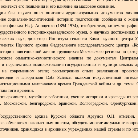
 контекст его появления и его влияние на массовое сознание.
ции был изучен опыт описания аудиовизуальных документов лично
хиве социально-политической истории; подготовили сообщения о жизн
ного фильма Н.Д. Анощенко (1894-1974), изобретателя, кинематографис
ударственного историко-краеведческого музея, о научных достижениях 
ических наук, директора Института геологии Коми научного центра У
ментах Научного архива Федерального исследовательского центра «К
истории повседневной жизни трудящихся Московского региона по фото
снове семантико-семиотического анализа по документам Центральн
и и перспективах комплектования государственных и муниципальных а
и на современном этапе; рассмотрению опыта реализации проект
етодов и алгоритмов Data Science, включая искусственный интел
 агитационными материалами времен Гражданской войны и др. темы. 
там того времени.
ия архивисты, музейные работники, ученые-историки и краеведы из ра
а, Московской, Белгородской, Брянской, Волгоградской, Оренбургской
Государственного архива Курской области Аргунов О.Н. отметил,
ось обменяться накопленным опытом, обсудить многие актуальные вопро
сточников, хранящихся в архивных учреждениях нашей страны и по ит