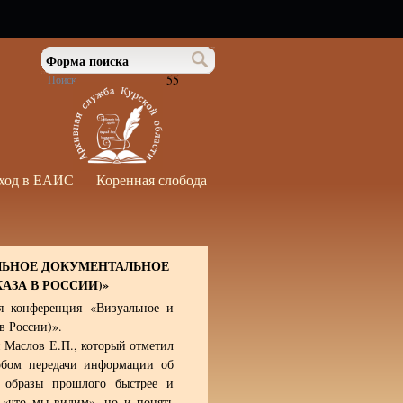
Форма поиска
55
ход в ЕАИС
Коренная слобода
ЛЬНОЕ ДОКУМЕНТАЛЬНОЕ
АЗА В РОССИИ)»
ая конференция «Визуальное и
в России)».
 Маслов Е.П., который отметил
собом передачи информации об
т образы прошлого быстрее и
 «что мы видим», но и понять