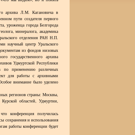
го архива Л.М. Кагановича в
енном пути создателя первого
та, уроженца города Белгорода
геолога, минералога, академика
ральского отделения РАН Н.П.
оми научный центр Уральского
документам из фондов низовых
ого государственного архива
рхивов Удмуртской Республики
ов по применению различных
лект для работы с архивными
Особое внимание было уделено
зных регионов страны: Москвы,
, Курской областей, Удмуртии,
 что конференция получилась
сы сохранения и использования
огам работы конференции будет