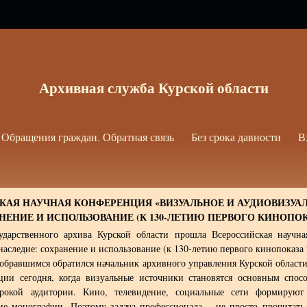
Архивная служба Курской области
Обращения граждан. Обратная связь
Без срока давности
В
КАЯ НАУЧНАЯ КОНФЕРЕНЦИЯ «ВИЗУАЛЬНОЕ И АУДИОВИЗУА
НЕНИЕ И ИСПОЛЬЗОВАНИЕ (К 130-ЛЕТИЮ ПЕРВОГО КИНОПОК
ударственного архива Курской области прошла Всероссийская научн
наследие: сохранение и использование (к 130-летию первого кинопоказа 
обравшимся обратился начальник архивного управления Курской области
нции сегодня, когда визуальные источники становятся основным спо
рокой аудитории. Кино, телевидение, социальные сети формирую
ие монографии. Поэтому задача профессионала – не просто прочитать