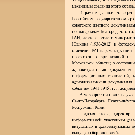
механизмы создания этого образа,
В рамках данной конферен
Российском государственном ар
советского цветного документаль
по материалам Белгородского гос
РАН, доктора геолого-минералог
Юшкина (1936-2012) в фотодоку
отделения РАН»; реконструкции 
профсоюзных организаций на о
Московской области; о состояни
аудиовизуальными документам
информационных технологий, м
аудиовизуальными документами;
событиям 1941-1945 гг. и докумен
В мероприятии приняли участ
Санкт-Петербурга, Екатеринбург
Республики Коми.
Подводя итоги, директор 
информативной, участникам удал
визуальных и аудиовизуальных и
выпущен сборник статей.