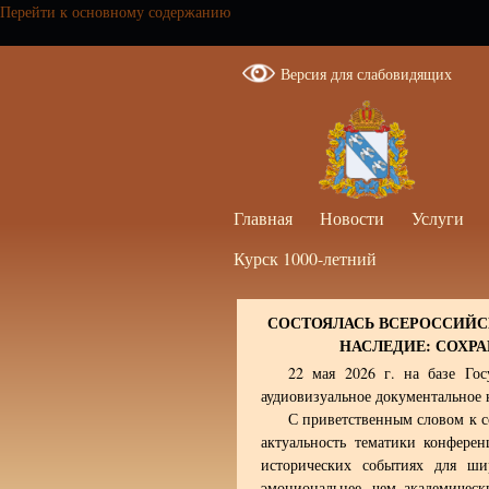
Перейти к основному содержанию
Версия для слабовидящих
Главная
Новости
Услуги
Курск 1000-летний
СОСТОЯЛАСЬ ВСЕРОССИЙС
НАСЛЕДИЕ: СОХРА
22 мая 2026 г. на базе Гос
аудиовизуальное документальное 
С приветственным словом к с
актуальность тематики конфере
исторических событиях для ши
эмоциональнее, чем академическ